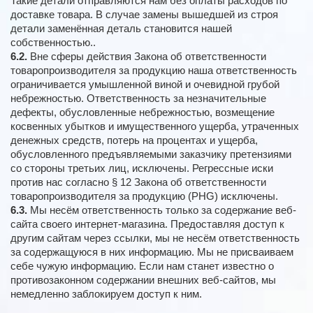
Такие детали отправляются нам без оплаты расходов по
доставке товара. В случае замены вышедшей из строя
детали заменённая деталь становится нашей
собственностью..
6.2.
Вне сферы действия Закона об ответственности
товаропроизводителя за продукцию наша ответственность
ограничивается умышленной виной и очевидной грубой
небрежностью. Ответственность за незначительные
дефекты, обусловленные небрежностью, возмещение
косвенных убытков и имущественного ущерба, утраченных
денежных средств, потерь на процентах и ущерба,
обусловленного предъявляемыми заказчику претензиями
со стороны третьих лиц, исключены. Регрессные иски
против нас согласно § 12 Закона об ответственности
товаропроизводителя за продукцию (PHG) исключены.
6.3.
Мы несём ответственность только за содержание веб-
сайта своего интернет-магазина. Предоставляя доступ к
другим сайтам через ссылки, мы не несём ответственность
за содержащуюся в них информацию. Мы не присваиваем
себе чужую информацию. Если нам станет известно о
противозаконном содержании внешних веб-сайтов, мы
немедленно заблокируем доступ к ним.