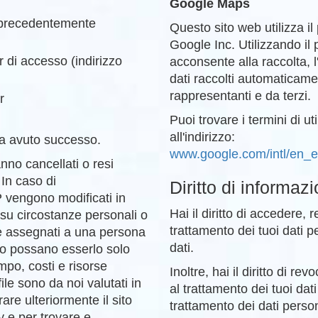
Google Maps
 precedentemente
Questo sito web utilizza i
Google Inc. Utilizzando il 
 di accesso (indirizzo
acconsente alla raccolta, l'
dati raccolti automaticame
rappresentanti e da terzi.
r
Puoi trovare i termini di u
all'indirizzo:
ha avuto successo.
www.google.com/intl/en_
ranno cancellati o resi
 In caso di
Diritto di informaz
IP vengono modificati in
Hai il diritto di accedere, r
i su circostanze personali o
trattamento dei tuoi dati per
re assegnati a una persona
dati.
e, o possano esserlo solo
po, costi e risorse
Inoltre, hai il diritto di r
ile sono da noi valutati in
al trattamento dei tuoi dati
are ulteriormente il sito
trattamento dei dati person
y e per trovare e