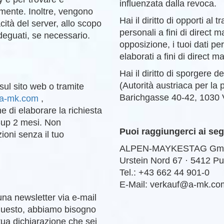
influenzata dalla revoca.
emente. Inoltre, vengono
Hai il diritto di opporti al 
acità del server, allo scopo
personali a fini di direct m
adeguati, se necessario.
opposizione, i tuoi dati p
elaborati a fini di direct m
Hai il diritto di sporgere d
(Autorità austriaca per la 
 sul sito web o tramite
Barichgasse 40-42, 1030 
a-mk.com
,
e di elaborare la richiesta
-up 2 mesi. Non
Puoi raggiungerci ai seg
oni senza il tuo
ALPEN-MAYKESTAG Gm
Urstein Nord 67 · 5412 P
Tel.: +43 662 44 901-0
E-Mail: verkauf@a-mk.co
a una newsletter via e-mail
r questo, abbiamo bisogno
 tua dichiarazione che sei