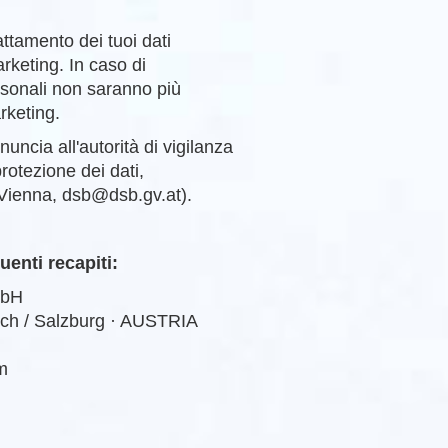
trattamento dei tuoi dati
arketing. In caso di
ersonali non saranno più
arketing.
enuncia all'autorità di vigilanza
protezione dei dati,
Vienna, dsb@dsb.gv.at).
uenti recapiti:
bH
uch / Salzburg · AUSTRIA
m