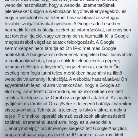
weboldal használatát, hogy a weboldal üzemeltetőjének
jelentéseket küldjön a weboldalon folyó tevékenységekről, és
hogy a weboldal és az Internet használatával összefüggő
további szolgáltatásokat nyújtson. A Google adott esetben
harmadik félnek is átadja ezeket az információkat, amennyiben
azt törvény írja elő, vagy amennyiben a harmadik fél a Google
megbízásából végzi az adatok feldolgozását. A Google
semmiképpen nem társítja az Ön IP-címét más Google
adatokkal. A böngésző szoftverjének megfelelő beállításával Ön
megakadályozhatja, hogy a sütik feltelepüljenek a gépére;
azonban felhívjuk a figyelmét, hogy ebben az esetben Ön
esetleg nem fogja tudni teljes mértékben használni az illető
weboldal valamennyi funkcióját. A weboldal használatával Ön
egyetértését fejezi ki arra vonatkozóan, hogy a Google az
előzőleg ismertetett úton-módon, és az előzőekben említett
célokra feldolgozza az Önről összegyűjtött adatokat. Az adatok
gyűjtését és tárolását Ön a jövőre is kiterjedő hatállyal bármikor
visszavonhatja. Tekintettel a jelenleg is folyó vitákra, amely a
teljes IP címekkel operáló elemző eszközök alkalmazásáról
szólnak, szeretnénk utalni arra, hogy ez a weboldal a
„_anonymizeIp()“ bővítménnyel kiegészített Google Analytics
programot használja, és ezért az IP címeket csak rövidített