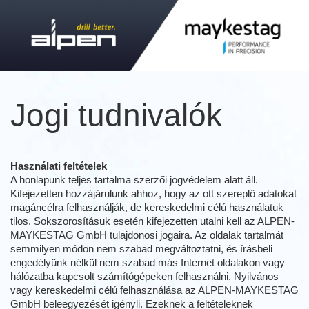
Jogi tudnivalók
Használati feltételek
A honlapunk teljes tartalma szerzői jogvédelem alatt áll.
Kifejezetten hozzájárulunk ahhoz, hogy az ott szereplő adatokat
magáncélra felhasználják, de kereskedelmi célú használatuk
tilos. Sokszorosításuk esetén kifejezetten utalni kell az ALPEN-
MAYKESTAG GmbH tulajdonosi jogaira. Az oldalak tartalmát
semmilyen módon nem szabad megváltoztatni, és írásbeli
engedélyünk nélkül nem szabad más Internet oldalakon vagy
hálózatba kapcsolt számítógépeken felhasználni. Nyilvános
vagy kereskedelmi célú felhasználása az ALPEN-MAYKESTAG
GmbH beleegyezését igényli. Ezeknek a feltételeknek