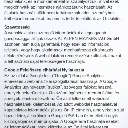
használunk, és a munkamenetet is szabályozzuk, mivel ezek
megkönnyítik az Internetes ajánlkozásunk használatát. Az
általunk használt sütik nem tartalmaznak adott személyhez
köthető információkat, és nem is fedik fel előttünk az Ön kilétét.
Szavatosság
A weboldalainkon szereplő információkat a legnagyobb
gondossággal állítjuk össze. Az ALPEN-MAYKESTAG GmbH
azonban nem tudja garantálni, hogy ezek az információk
teljesek, vagy hogy alkalmasak meghatározott alkalmazási
célok elérésére. A weboldalakon rendelkezésre álló tartalmakat
a felhasználó saját felelősségére használja.
Google Felelősség elhárítási Nyilatkozat
Ez az oldal a Google Inc. ("Google") Google Analytics
elnevezésű web analitikai szolgáltatását használja. A Google
Analytics úgynevezett "sütiket", szöveges fájlokat használ,
amelyek bekerülnek az Ön számítógépének memóriájába, és
amelyek lehetővé teszik az Ön által felkeresett weboldal
használatának kielemzését. Az adott weboldal használatával
kapcsolatos információk (és az Ön IP címe is), amelyeket a süti
hozott létre, átkerülnek a Google USA-ban üzemeltetett egyik
kiszolgálójának memóriájába. A Google arra használja ezeket
az információkat, hogy kiértékelje az Ön által felkeresett