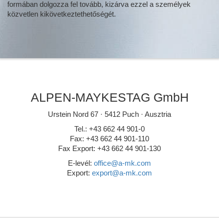
formában dolgozza fel tovább, kizárva ezzel a személyek
közvetlen kikövetkeztethetőségét.
ALPEN-MAYKESTAG GmbH
Urstein Nord 67 · 5412 Puch · Ausztria
Tel.: +43 662 44 901-0
Fax: +43 662 44 901-110
Fax Export: +43 662 44 901-130
E-levél:
office@a-mk.com
Export:
export@a-mk.com