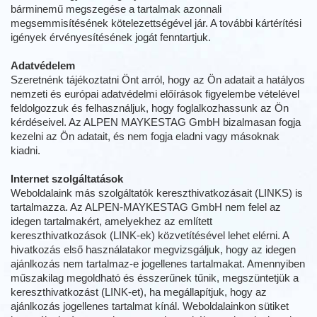
bárminemű megszegése a tartalmak azonnali
megsemmisítésének kötelezettségével jár. A további kártérítési
igények érvényesítésének jogát fenntartjuk.
Adatvédelem
Szeretnénk tájékoztatni Önt arról, hogy az Ön adatait a hatályos
nemzeti és európai adatvédelmi előírások figyelembe vételével
feldolgozzuk és felhasználjuk, hogy foglalkozhassunk az Ön
kérdéseivel. Az ALPEN MAYKESTAG GmbH bizalmasan fogja
kezelni az Ön adatait, és nem fogja eladni vagy másoknak
kiadni.
Internet szolgáltatások
Weboldalaink más szolgáltatók kereszthivatkozásait (LINKS) is
tartalmazza. Az ALPEN-MAYKESTAG GmbH nem felel az
idegen tartalmakért, amelyekhez az említett
kereszthivatkozások (LINK-ek) közvetítésével lehet elérni. A
hivatkozás első használatakor megvizsgáljuk, hogy az idegen
ajánlkozás nem tartalmaz-e jogellenes tartalmakat. Amennyiben
műszakilag megoldható és ésszerűnek tűnik, megszüntetjük a
kereszthivatkozást (LINK-et), ha megállapítjuk, hogy az
ajánlkozás jogellenes tartalmat kínál. Weboldalainkon sütiket