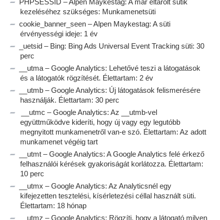
PHPSESSID – Alpen Maykestag: A már eltárolt sütik
kezeléséhez szükséges: Munkamenetsüti
cookie_banner_seen – Alpen Maykestag: A süti
érvényességi ideje: 1 év
_uetsid – Bing: Bing Ads Universal Event Tracking süti: 30
perc
__utma – Google Analytics: Lehetővé teszi a látogatások
és a látogatók rögzítését. Élettartam: 2 év
__utmb – Google Analytics: Új látogatások felismerésére
használják. Élettartam: 30 perc
__utmc – Google Analytics: Az __utmb-vel
együttműködve kideríti, hogy új vagy egy legutóbb
megnyitott munkamenetről van-e szó. Élettartam: Az adott
munkamenet végéig tart
__utmt – Google Analytics: A Google Analytics felé érkező
felhasználói kérések gyakoriságát korlátozza. Élettartam:
10 perc
__utmx – Google Analytics: Az Analyticsnél egy
kifejezetten tesztelési, kísérletezési céllal használt süti.
Élettartam: 18 hónap
__utmz – Google Analytics: Rögzíti, hogy a látogató milyen