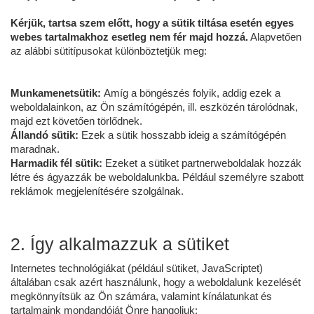
Kérjük, tartsa szem előtt, hogy a sütik tiltása esetén egyes
webes tartalmakhoz esetleg nem fér majd hozzá.
Alapvetően
az alábbi sütitípusokat különböztetjük meg:
Munkamenetsütik:
Amíg a böngészés folyik, addig ezek a
weboldalainkon, az Ön számítógépén, ill. eszközén tárolódnak,
majd ezt követően törlődnek.
Állandó sütik:
Ezek a sütik hosszabb ideig a számítógépén
maradnak.
Harmadik fél sütik:
Ezeket a sütiket partnerweboldalak hozzák
létre és ágyazzák be weboldalunkba. Például személyre szabott
reklámok megjelenítésére szolgálnak.
2. Így alkalmazzuk a sütiket
Internetes technológiákat (például sütiket, JavaScriptet)
általában csak azért használunk, hogy a weboldalunk kezelését
megkönnyítsük az Ön számára, valamint kínálatunkat és
tartalmaink mondandóját Önre hangoljuk: