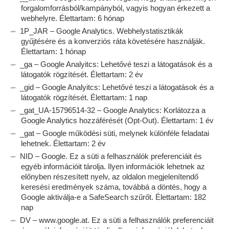
forgalomforrásból/kampányból, vagyis hogyan érkezett a
webhelyre. Élettartam: 6 hónap
1P_JAR – Google Analytics. Webhelystatisztikák
gyűjtésére és a konverziós ráta követésére használják.
Élettartam: 1 hónap
_ga – Google Analyitcs: Lehetővé teszi a látogatások és a
látogatók rögzítését. Élettartam: 2 év
_gid – Google Analyitcs: Lehetővé teszi a látogatások és a
látogatók rögzítését. Élettartam: 1 nap
_gat_UA-15796514-32 – Google Analytics: Korlátozza a
Google Analytics hozzáférését (Opt-Out). Élettartam: 1 év
_gat – Google működési süti, melynek különféle feladatai
lehetnek. Élettartam: 2 év
NID – Google. Ez a süti a felhasználók preferenciáit és
egyéb információit tárolja. Ilyen információk lehetnek az
előnyben részesített nyelv, az oldalon megjelenítendő
keresési eredmények száma, továbbá a döntés, hogy a
Google aktiválja-e a SafeSearch szűrőt. Élettartam: 182
nap
DV – www.google.at. Ez a süti a felhasználók preferenciáit