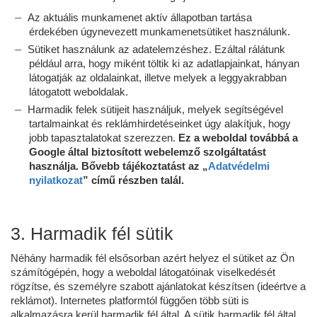
Az aktuális munkamenet aktív állapotban tartása
érdekében úgynevezett munkamenetsütiket használunk.
Sütiket használunk az adatelemzéshez. Ezáltal rálátunk
például arra, hogy miként töltik ki az adatlapjainkat, hányan
látogatják az oldalainkat, illetve melyek a leggyakrabban
látogatott weboldalak.
Harmadik felek sütijeit használjuk, melyek segítségével
tartalmainkat és reklámhirdetéseinket úgy alakítjuk, hogy
jobb tapasztalatokat szerezzen.
Ez a weboldal továbbá a
Google által biztosított webelemző szolgáltatást
használja. Bővebb tájékoztatást az „
Adatvédelmi
nyilatkozat
” című részben talál.
3. Harmadik fél sütik
Néhány harmadik fél elsősorban azért helyez el sütiket az Ön
számítógépén, hogy a weboldal látogatóinak viselkedését
rögzítse, és személyre szabott ajánlatokat készítsen (ideértve a
reklámot). Internetes platformtól függően több süti is
alkalmazásra kerül harmadik fél által. A sütik harmadik fél által