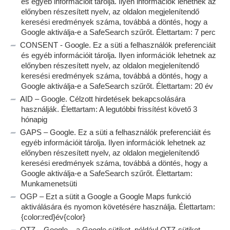
és egyéb információit tárolja. Ilyen információk lehetnek az
előnyben részesített nyelv, az oldalon megjelenítendő
keresési eredmények száma, továbbá a döntés, hogy a
Google aktiválja-e a SafeSearch szűrőt. Élettartam: 7 perc
CONSENT - Google. Ez a süti a felhasználók preferenciáit
és egyéb információit tárolja. Ilyen információk lehetnek az
előnyben részesített nyelv, az oldalon megjelenítendő
keresési eredmények száma, továbbá a döntés, hogy a
Google aktiválja-e a SafeSearch szűrőt. Élettartam: 20 év
AID – Google. Célzott hirdetések bekapcsolására
használják. Élettartam: A legutóbbi frissítést követő 3
hónapig
GAPS – Google. Ez a süti a felhasználók preferenciáit és
egyéb információit tárolja. Ilyen információk lehetnek az
előnyben részesített nyelv, az oldalon megjelenítendő
keresési eredmények száma, továbbá a döntés, hogy a
Google aktiválja-e a SafeSearch szűrőt. Élettartam:
Munkamenetsüti
OGP – Ezt a sütit a Google a Google Maps funkció
aktiválására és nyomon követésére használja. Élettartam:
{color:red}év{color}
OTZ – Google – a Google sütiket, például OTZ-sütiket