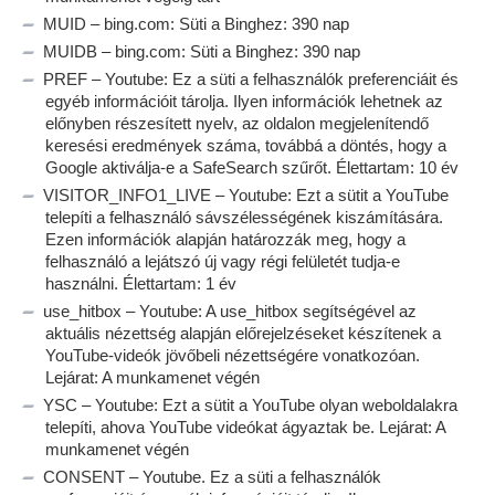
MUID – bing.com: Süti a Binghez: 390 nap
MUIDB – bing.com: Süti a Binghez: 390 nap
PREF – Youtube: Ez a süti a felhasználók preferenciáit és
egyéb információit tárolja. Ilyen információk lehetnek az
előnyben részesített nyelv, az oldalon megjelenítendő
keresési eredmények száma, továbbá a döntés, hogy a
Google aktiválja-e a SafeSearch szűrőt. Élettartam: 10 év
VISITOR_INFO1_LIVE – Youtube: Ezt a sütit a YouTube
telepíti a felhasználó sávszélességének kiszámítására.
Ezen információk alapján határozzák meg, hogy a
felhasználó a lejátszó új vagy régi felületét tudja-e
használni. Élettartam: 1 év
use_hitbox – Youtube: A use_hitbox segítségével az
aktuális nézettség alapján előrejelzéseket készítenek a
YouTube-videók jövőbeli nézettségére vonatkozóan.
Lejárat: A munkamenet végén
YSC – Youtube: Ezt a sütit a YouTube olyan weboldalakra
telepíti, ahova YouTube videókat ágyaztak be. Lejárat: A
munkamenet végén
CONSENT – Youtube. Ez a süti a felhasználók