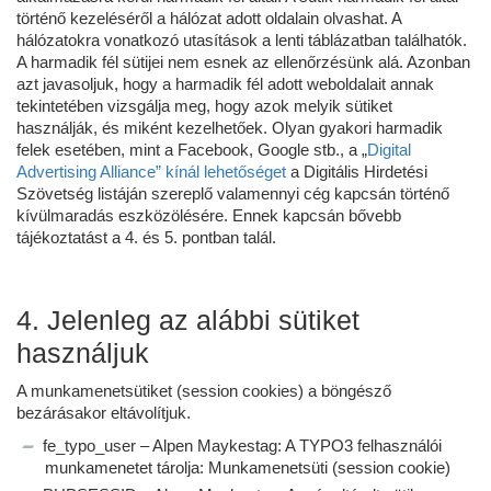
történő kezeléséről a hálózat adott oldalain olvashat. A
hálózatokra vonatkozó utasítások a lenti táblázatban találhatók.
A harmadik fél sütijei nem esnek az ellenőrzésünk alá. Azonban
azt javasoljuk, hogy a harmadik fél adott weboldalait annak
tekintetében vizsgálja meg, hogy azok melyik sütiket
használják, és miként kezelhetőek. Olyan gyakori harmadik
felek esetében, mint a Facebook, Google stb., a „
Digital
Advertising Alliance” kínál lehetőséget
a Digitális Hirdetési
Szövetség listáján szereplő valamennyi cég kapcsán történő
kívülmaradás eszközölésére. Ennek kapcsán bővebb
tájékoztatást a 4. és 5. pontban talál.
4. Jelenleg az alábbi sütiket
használjuk
A munkamenetsütiket (session cookies) a böngésző
bezárásakor eltávolítjuk.
fe_typo_user – Alpen Maykestag: A TYPO3 felhasználói
munkamenetet tárolja: Munkamenetsüti (session cookie)