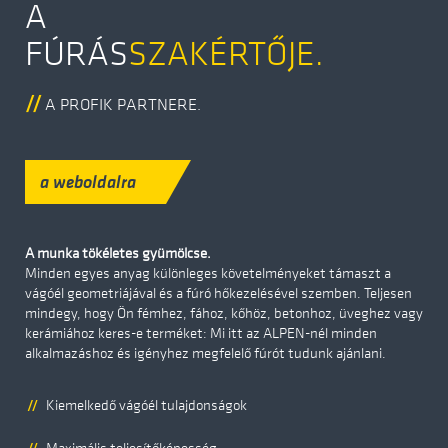
A
FÚRÁS­
SZAKÉRTŐJE.
A PROFIK PARTNERE.
a weboldalra
A munka tökéletes gyümölcse.
Minden egyes anyag különleges követelményeket támaszt a
vágóél geometriájával és a fúró hőkezelésével szemben. Teljesen
mindegy, hogy Ön fémhez, fához, kőhöz, betonhoz, üveghez vagy
kerámiához keres-e terméket: Mi itt az ALPEN-nél minden
alkalmazáshoz és igényhez megfelelő fúrót tudunk ajánlani.
Kiemelkedő vágóél tulajdonságok