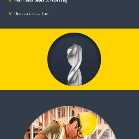
Maximális teljesítőképesség
Hosszú élettartam