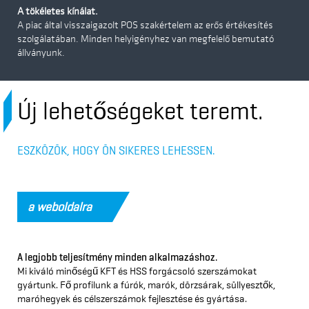
A tökéletes kínálat.
A piac által visszaigazolt POS szakértelem az erős értékesítés
szolgálatában. Minden helyigényhez van megfelelő bemutató
állványunk.
Új lehetőségeket teremt.
ESZKÖZÖK, HOGY ÖN SIKERES LEHESSEN.
a weboldalra
A legjobb teljesítmény minden alkalmazáshoz.
Mi kiváló minőségű KFT és HSS forgácsoló szerszámokat
gyártunk. Fő profilunk a fúrók, marók, dörzsárak, süllyesztők,
maróhegyek és célszerszámok fejlesztése és gyártása.