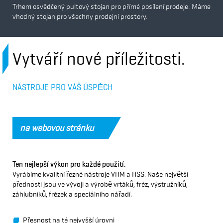
Trhem osvědčený pultový stojan pro přímé posílení prodeje. Máme
vhodný stojan pro všechny prodejní prostory.
Vytváří nové příležitosti.
NÁSTROJE PRO VÁŠ ÚSPĚCH
na webovou stránku
Ten nejlepší výkon pro každé použití.
Vyrábíme kvalitní řezné nástroje VHM a HSS. Naše největší
přednosti jsou ve vývoji a výrobě vrtáků, fréz, výstružníků,
záhlubníků, frézek a speciálního nářadí.
Přesnost na té nejvyšší úrovni