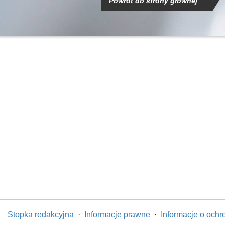
Powrót do strony głównej
Stopka redakcyjna
·
Informacje prawne
·
Informacje o och