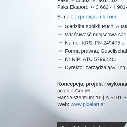
Faks: +43 662 44 901-110
Faks Eksport: +43 662 44 901
E-mail:
export@a-mk.com
Siedziba spółki: Puch, Aust
Właściwość miejscowa sądu
Numer KRS: FN 249475 a
Forma prawna: Gesellschaf
Nr NIP: ATU 57992211
Dyrektor zarządzający: Ing
Koncepcja, projekt i wykona
pixelart GmbH
Handelszentrum 16 | A-5101 Sa
Web:
www.pixelart.at