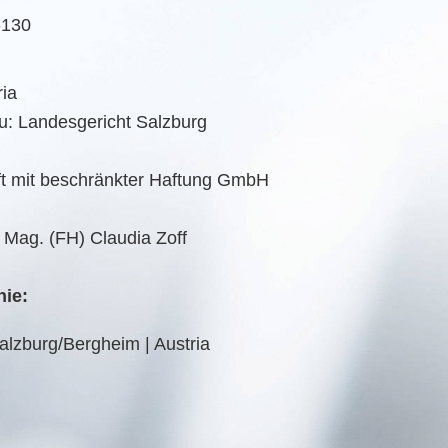
-130
ria
: Landesgericht Salzburg
t mit beschränkter Haftung GmbH
. Mag. (FH) Claudia Zoff
nie:
lzburg/Bergheim | Austria